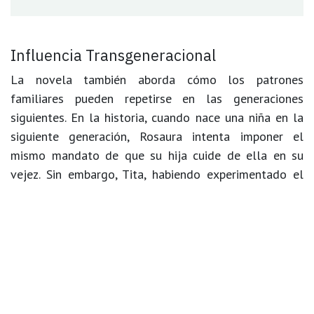
Influencia Transgeneracional
La novela también aborda cómo los patrones
familiares pueden repetirse en las generaciones
siguientes. En la historia, cuando nace una niña en la
siguiente generación, Rosaura intenta imponer el
mismo mandato de que su hija cuide de ella en su
vejez. Sin embargo, Tita, habiendo experimentado el
sufrimiento de esta imposición, interviene para romper
el ciclo, asegurando que su sobrina no tenga que vivir
bajo la misma carga.
El caso de Tita en "Como agua para chocolate" ilustra
de manera poderosa las consecuencias del rol del hijo
bastón en la dinámica familiar. Este rol no solo limita