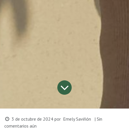
3 de octubre de 2024
por
Emely Saviñón
| Sin
comentarios aún