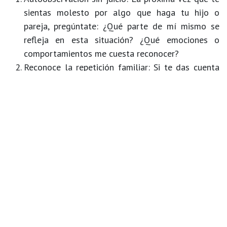
sientas molesto por algo que haga tu hijo o
pareja, pregúntate: ¿Qué parte de mí mismo se
refleja en esta situación? ¿Qué emociones o
comportamientos me cuesta reconocer?
Reconoce la repetición familiar
: Si te das cuenta
de que estás repitiendo patrones familiares que
criticabas de tus padres, detente y reflexiona. ¿Por
qué estás reaccionando de esa manera? ¿Qué
estás tratando de controlar o evitar?
Abraza tu sombra
: La sombra no es "mala" ni algo
que debas temer. Es una parte de ti que contiene
gran sabiduría. Integrarla significa aceptar tus
imperfecciones y aprender de ellas.
Reflexiona sobre el espejo en tus relaciones
:
Utiliza las críticas hacia los demás como una
oportunidad para ver más allá. Si algo te molesta