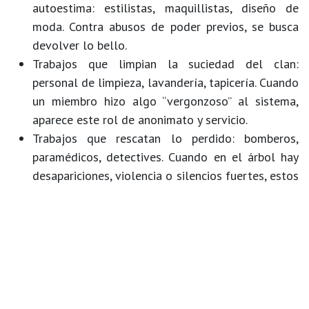
autoestima
: estilistas, maquillistas, diseño de
moda. Contra abusos de poder previos, se busca
devolver lo bello.
Trabajos que limpian la suciedad del clan
:
personal de limpieza, lavandería, tapicería. Cuando
un miembro hizo algo “vergonzoso” al sistema,
aparece este rol de anonimato y servicio.
Trabajos que rescatan lo perdido
: bomberos,
paramédicos, detectives. Cuando en el árbol hay
desapariciones, violencia o silencios fuertes, estos
roles emergen.
Es importante aclarar: estas asociaciones no
funcionan como fórmulas fijas. Más bien son pistas
para la conciencia, no sentencias.